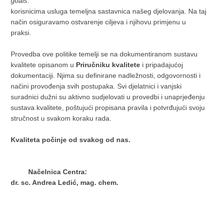
goals
.
korisnicima usluga temeljna sastavnica našeg djelovanja. Na taj
način osiguravamo ostvarenje ciljeva i njihovu primjenu u
praksi.
Provedba ove politike temelji se na dokumentiranom sustavu
kvalitete opisanom u
Priručniku kvalitete
i pripadajućoj
dokumentaciji. Njima su definirane nadležnosti, odgovornosti i
načini provođenja svih postupaka. Svi djelatnici i vanjski
suradnici dužni su aktivno sudjelovati u provedbi i unaprjeđenju
sustava kvalitete, poštujući propisana pravila i potvrđujući svoju
stručnost u svakom koraku rada.
Kvaliteta počinje od svakog od nas.
Načelnica Centra:
dr. sc. Andrea Ledić, mag. chem.