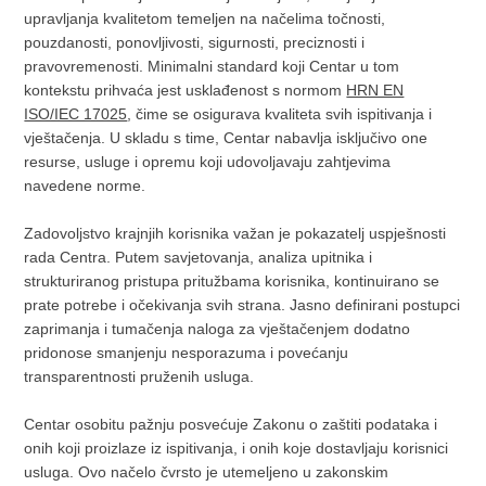
upravljanja kvalitetom temeljen na načelima točnosti,
pouzdanosti, ponovljivosti, sigurnosti, preciznosti i
pravovremenosti. Minimalni standard koji Centar u tom
kontekstu prihvaća jest usklađenost s normom
HRN EN
ISO/IEC 17025
, čime se osigurava kvaliteta svih ispitivanja i
vještačenja. U skladu s time, Centar nabavlja isključivo one
resurse, usluge i opremu koji udovoljavaju zahtjevima
navedene norme.
Zadovoljstvo krajnjih korisnika važan je pokazatelj uspješnosti
rada Centra. Putem savjetovanja, analiza upitnika i
strukturiranog pristupa pritužbama korisnika, kontinuirano se
prate potrebe i očekivanja svih strana. Jasno definirani postupci
zaprimanja i tumačenja naloga za vještačenjem dodatno
pridonose smanjenju nesporazuma i povećanju
transparentnosti pruženih usluga.
Centar osobitu pažnju posvećuje Zakonu o zaštiti podataka i
onih koji proizlaze iz ispitivanja, i onih koje dostavljaju korisnici
usluga. Ovo načelo čvrsto je utemeljeno u zakonskim