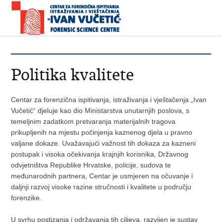
Politika kvalitete
Centar za forenzična ispitivanja, istraživanja i vještačenja „Ivan
Vučetić“ djeluje kao dio Ministarstva unutarnjih poslova, s
temeljnim zadatkom pretvaranja materijalnih tragova
prikupljenih na mjestu počinjenja kaznenog djela u pravno
valjane dokaze. Uvažavajući važnost tih dokaza za kazneni
postupak i visoka očekivanja krajnjih korisnika, Državnog
odvjetništva Republike Hrvatske, policije, sudova te
međunarodnih partnera, Centar je usmjeren na očuvanje i
daljnji razvoj visoke razine stručnosti i kvalitete u području
forenzike.
U svrhu postizanja i održavanja tih ciljeva, razvijen je sustav