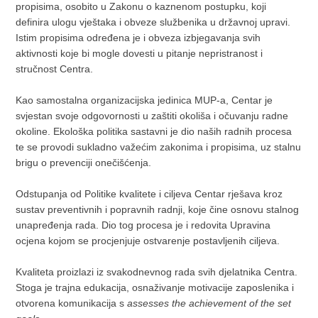
propisima, osobito u Zakonu o kaznenom postupku, koji
definira ulogu vještaka i obveze službenika u državnoj upravi.
Istim propisima određena je i obveza izbjegavanja svih
aktivnosti koje bi mogle dovesti u pitanje nepristranost i
stručnost Centra.
Kao samostalna organizacijska jedinica MUP-a, Centar je
svjestan svoje odgovornosti u zaštiti okoliša i očuvanju radne
okoline. Ekološka politika sastavni je dio naših radnih procesa
te se provodi sukladno važećim zakonima i propisima, uz stalnu
brigu o prevenciji onečišćenja.
Odstupanja od Politike kvalitete i ciljeva Centar rješava kroz
sustav preventivnih i popravnih radnji, koje čine osnovu stalnog
unapređenja rada. Dio tog procesa je i redovita Upravina
ocjena kojom se procjenjuje ostvarenje postavljenih ciljeva.
Kvaliteta proizlazi iz svakodnevnog rada svih djelatnika Centra.
Stoga je trajna edukacija, osnaživanje motivacije zaposlenika i
otvorena komunikacija s
assesses the achievement of the set