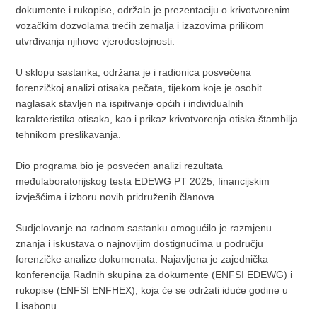
dokumente i rukopise, održala je prezentaciju o krivotvorenim
vozačkim dozvolama trećih zemalja i izazovima prilikom
utvrđivanja njihove vjerodostojnosti.
U sklopu sastanka, održana je i radionica posvećena
forenzičkoj analizi otisaka pečata, tijekom koje je osobit
naglasak stavljen na ispitivanje općih i individualnih
karakteristika otisaka, kao i prikaz krivotvorenja otiska štambilja
tehnikom preslikavanja.
Dio programa bio je posvećen analizi rezultata
međulaboratorijskog testa EDEWG PT 2025, financijskim
izvješćima i izboru novih pridruženih članova.
Sudjelovanje na radnom sastanku omogućilo je razmjenu
znanja i iskustava o najnovijim dostignućima u području
forenzičke analize dokumenata. Najavljena je zajednička
konferencija Radnih skupina za dokumente (ENFSI EDEWG) i
rukopise (ENFSI ENFHEX), koja će se održati iduće godine u
Lisabonu.