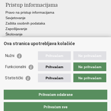
Pristup informacijama
Pravo na pristup informacijama
Savjetovanje
Zaštita osobnih podataka
Zapošljavanje
Školovanje
Ova stranica upotrebljava kolačiće
Važne poveznice
Ministarstvo unutarnjih poslova
Nužni
Prihvaćam
Ne prihvaćam
Sindikati
Udruge
Funkcionalni
Prihvaćam
Ne prihvaćam
Dom zdravlja MUP-a
Policijska akademija
Statistički
Prihvaćam
Ne prihvaćam
Muzej policije
Zaklada policijske solidarnosti
Policijske uprave
Prihvaćam odabrane
Prihvaćam sve
Povratak na vrh