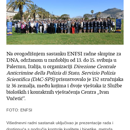
Na ovogodišnjem sastanku ENFSI radne skupine za
DNA, održanom u razdoblju od 13. do 15. svibnja u
Palermu, Italija, u organizaciji
Direzione Centrale
Anticrimine della Polizia di Stato, Servizio Polizia
Scientifica (DAC-SPS)
prisustvovalo je 152 stručnjaka
iz 36 zemalja, među kojima i dvoje vještaka iz Službe
bioloških i kontaktnih vještačenja Centra „Ivan
Vučetić“.
FOTO: ENFSI
Višednevni radni sastanak uključivao je prezentacije rada i
dostignuća s područja kontrole kvalitete i bioetike, metoda