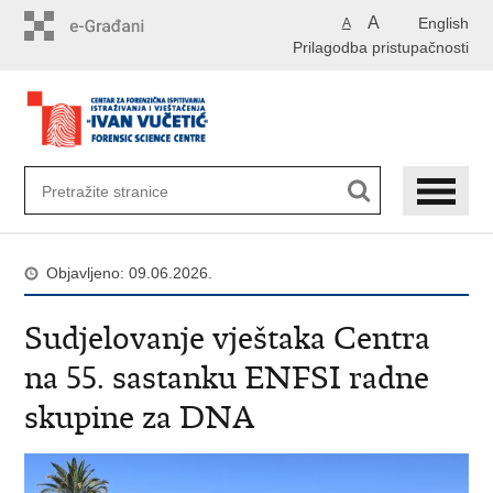
Preskoči
A
English
A
na
Prilagodba pristupačnosti
glavni
sadržaj
Objavljeno: 09.06.2026.
Sudjelovanje vještaka Centra
na 55. sastanku ENFSI radne
skupine za DNA