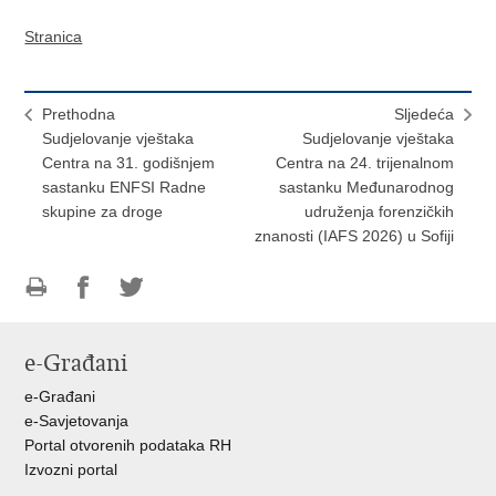
Stranica
Prethodna
Sljedeća
Sudjelovanje vještaka
Sudjelovanje vještaka
Centra na 31. godišnjem
Centra na 24. trijenalnom
sastanku ENFSI Radne
sastanku Međunarodnog
skupine za droge
udruženja forenzičkih
znanosti (IAFS 2026) u Sofiji
Ispiši
Podijeli
Podijeli
stranicu
na
na
e-Građani
Facebooku
Twitteru
e-Građani
e-Savjetovanja
Portal otvorenih podataka RH
Izvozni portal