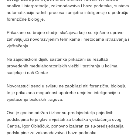
analiza i interpretacije, zakonodavstva i baza podataka, sustava
automatizacije radnih procesa i umjetne inteligencije u području
forenzične biologije.
Prikazane su brojne studije slučajeva koje su riješene upravo
zahvaljujući novorazvijenim tehnikama i metodama istraživanja i
vještačenja.
Na zajedničkom dijelu sastanka prikazani su rezultati
provedenih međulaboratorijskih vježbi i testiranja u kojima
sudjeluje i naš Centar.
Novorastući trend u svijetu ne zaobilazi niti forenzičnu biologiju
te je prikazana mogućnost upotrebe umjetne inteligencije u
vještačenju bioloških tragova.
Ove je godine održan i izbor su-predsjedatelja pojedinih
podskupina te je glavni vještak za biološka vještačenja ovog
Centra, Igor Obleščuk, ponovno izabran za su-predsjedatelja
podskupine za zakonodavstvo i baze podataka.