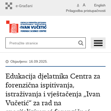
Preskoči
A
English
A
na
Prilagodba pristupačnosti
glavni
sadržaj
Objavljeno: 16.09.2025.
Edukacija djelatnika Centra za
forenzična ispitivanja,
istraživanja i vještačenja „Ivan
Vučetić“ za rad na