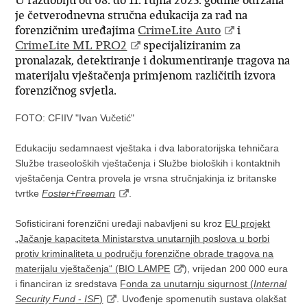
U razdoblju od 08. do 11. rujna 2025. godine održana
je četverodnevna stručna edukacija za rad na
forenzičnim uređajima
CrimeLite Auto
i
CrimeLite ML PRO2
specijaliziranim za
pronalazak, detektiranje i dokumentiranje tragova na
materijalu vještačenja primjenom različitih izvora
forenzičnog svjetla.
FOTO: CFIIV "Ivan Vučetić"
Edukaciju sedamnaest vještaka i dva laboratorijska tehničara
Službe traseoloških vještačenja i Službe bioloških i kontaktnih
vještačenja Centra provela je vrsna stručnjakinja iz britanske
tvrtke
Foster+Freeman
.
Sofisticirani forenzični uređaji nabavljeni su kroz
EU projekt
„Jačanje kapaciteta Ministarstva unutarnjih poslova u borbi
protiv kriminaliteta u području forenzične obrade tragova na
materijalu vještačenja“ (BIO LAMPE
), vrijedan 200 000 eura
i financiran iz sredstava
Fonda za unutarnju sigurnost (
Internal
Security Fund
-
ISF
)
. Uvođenje spomenutih sustava olakšat