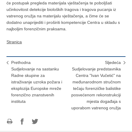
će postupak pregleda materijala vještačenja te poboljšati
učinkovitost detekcije bioloških tragova i tragova pucanja iz
vatrenog oružja na materijalu vještačenja, a čime će se
dodatno unaprijediti i proširiti kompetencije Centra u skladu s
najboljim forenzičnim praksama.
Stranica
Prethodna
Sljedeća
Sudjelovanje na sastanku
Sudjelovanje predstavnika
Radne skupine za
Centra "Ivan Vučetić" na
istraživanje uzroka požara i
međunarodnom stručnom
eksplozija Europske mreže
tečaju forenzičke balistike
forenzično znanstvenih
posvećenom rekonstrukciji
instituta
mjesta događaja s
uporabom vatrenog oružja
Ispiši
Podijeli
Podijeli