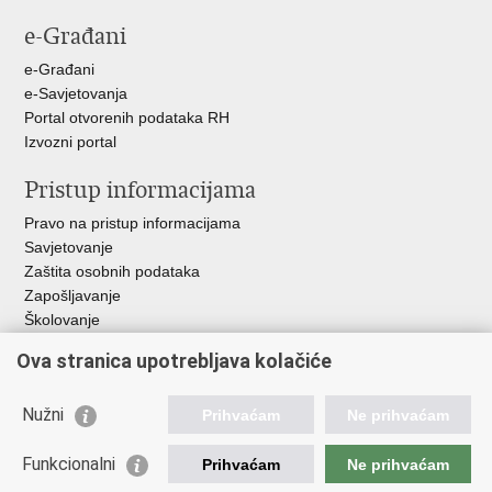
stranicu
na
na
e-Građani
Facebooku
Twitteru
e-Građani
e-Savjetovanja
Portal otvorenih podataka RH
Izvozni portal
Pristup informacijama
Pravo na pristup informacijama
Savjetovanje
Zaštita osobnih podataka
Zapošljavanje
Školovanje
Ova stranica upotrebljava kolačiće
Važne poveznice
Ministarstvo unutarnjih poslova
Nužni
Prihvaćam
Ne prihvaćam
Sindikati
Udruge
Funkcionalni
Prihvaćam
Ne prihvaćam
Dom zdravlja MUP-a