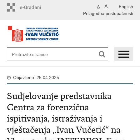
Preskoči
A
English
A
na
Prilagodba pristupačnosti
glavni
sadržaj
Objavljeno: 25.04.2025.
Sudjelovanje predstavnika
Centra za forenzična
ispitivanja, istraživanja i
vještačenja „Ivan Vučetić“ na