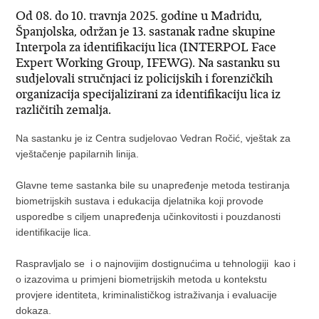
Od 08. do 10. travnja 2025. godine u Madridu,
Španjolska, održan je 13. sastanak radne skupine
Interpola za identifikaciju lica (INTERPOL Face
Expert Working Group, IFEWG). Na sastanku su
sudjelovali stručnjaci iz policijskih i forenzičkih
organizacija specijalizirani za identifikaciju lica iz
različitih zemalja.
Na sastanku je iz Centra sudjelovao Vedran Ročić, vještak za
vještačenje papilarnih linija.
Glavne teme sastanka bile su unapređenje metoda testiranja
biometrijskih sustava i edukacija djelatnika koji provode
usporedbe s ciljem unapređenja učinkovitosti i pouzdanosti
identifikacije lica.
Raspravljalo se i o najnovijim dostignućima u tehnologiji kao i
o izazovima u primjeni biometrijskih metoda u kontekstu
provjere identiteta, kriminalističkog istraživanja i evaluacije
dokaza.