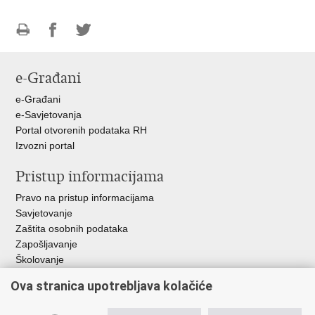
Ispiši
Podijeli
Podijeli
stranicu
na
na
e-Građani
Facebooku
Twitteru
e-Građani
e-Savjetovanja
Portal otvorenih podataka RH
Izvozni portal
Pristup informacijama
Pravo na pristup informacijama
Savjetovanje
Zaštita osobnih podataka
Zapošljavanje
Školovanje
Ova stranica upotrebljava kolačiće
Važne poveznice
Ministarstvo unutarnjih poslova