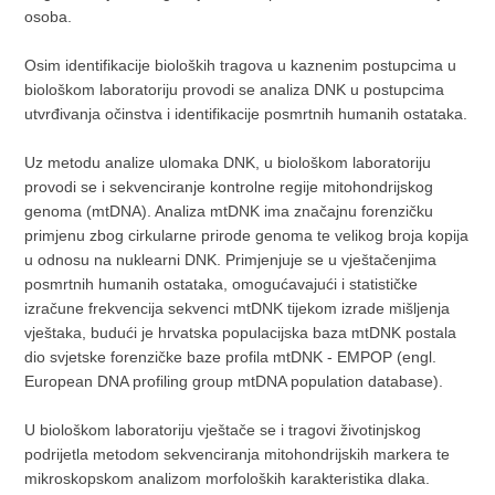
osoba.
Osim identifikacije bioloških tragova u kaznenim postupcima u
biološkom laboratoriju provodi se analiza DNK u postupcima
utvrđivanja očinstva i identifikacije posmrtnih humanih ostataka.
Uz metodu analize ulomaka DNK, u biološkom laboratoriju
provodi se i sekvenciranje kontrolne regije mitohondrijskog
genoma (mtDNA). Analiza mtDNK ima značajnu forenzičku
primjenu zbog cirkularne prirode genoma te velikog broja kopija
u odnosu na nuklearni DNK. Primjenjuje se u vještačenjima
posmrtnih humanih ostataka, omogućavajući i statističke
izračune frekvencija sekvenci mtDNK tijekom izrade mišljenja
vještaka, budući je hrvatska populacijska baza mtDNK postala
dio svjetske forenzičke baze profila mtDNK - EMPOP (engl.
European DNA profiling group mtDNA population database).
U biološkom laboratoriju vještače se i tragovi životinjskog
podrijetla metodom sekvenciranja mitohondrijskih markera te
mikroskopskom analizom morfoloških karakteristika dlaka.