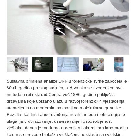
Sustavna primjena analize DNK u forenzičke svrhe započela je
80-tih godina prošlog stoljeća, a Hrvatska se uvođenjem ove
metode u rutinski rad Centra već 1996. godine priključila
državama koje ubrzano ulažu u razvoj forenzičkih vještačenja
utemeljenih na modernim saznanjima molekularne genetike.
Rezultat kontinuiranog uvođenja novih metoda i tehnologija te
ulaganja u obrazovanje, usavršavanje i osposobljenost
vještaka, danas je moderno opremljen i akreditiran laboratorij u
kojem se provode biološka vještačenja u skladu sa svjetskim