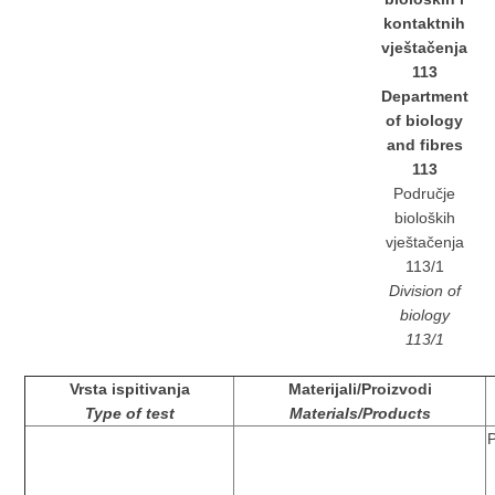
kontaktnih
vještačenja
113
Department
of biology
and fibres
113
Područje
bioloških
vještačenja
113/1
Division of
biology
113/1
Vrsta ispitivanja
Materijali/Proizvodi
Type of test
Materials/Products
P