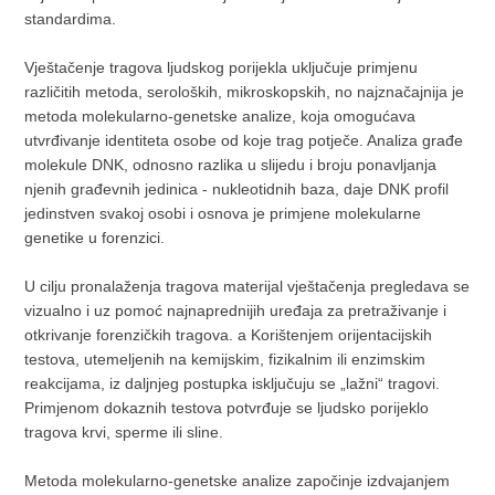
standardima.
Vještačenje tragova ljudskog porijekla uključuje primjenu
različitih metoda, seroloških, mikroskopskih, no najznačajnija je
metoda molekularno-genetske analize, koja omogućava
utvrđivanje identiteta osobe od koje trag potječe. Analiza građe
molekule DNK, odnosno razlika u slijedu i broju ponavljanja
njenih građevnih jedinica - nukleotidnih baza, daje DNK profil
jedinstven svakoj osobi i osnova je primjene molekularne
genetike u forenzici.
U cilju pronalaženja tragova materijal vještačenja pregledava se
vizualno i uz pomoć najnaprednijih uređaja za pretraživanje i
otkrivanje forenzičkih tragova. a Korištenjem orijentacijskih
testova, utemeljenih na kemijskim, fizikalnim ili enzimskim
reakcijama, iz daljnjeg postupka isključuju se „lažni“ tragovi.
Primjenom dokaznih testova potvrđuje se ljudsko porijeklo
tragova krvi, sperme ili sline.
Metoda molekularno-genetske analize započinje izdvajanjem