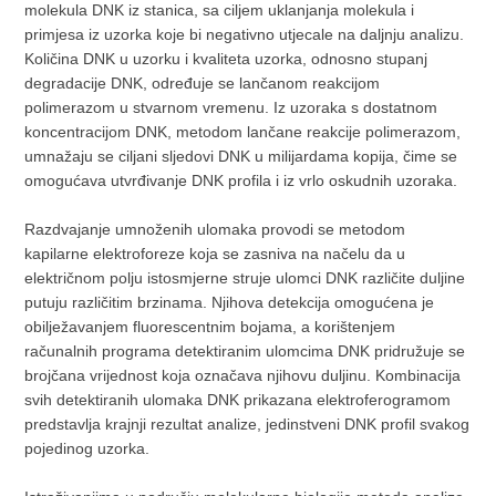
molekula DNK iz stanica, sa ciljem uklanjanja molekula i
primjesa iz uzorka koje bi negativno utjecale na daljnju analizu.
Količina DNK u uzorku i kvaliteta uzorka, odnosno stupanj
degradacije DNK, određuje se lančanom reakcijom
polimerazom u stvarnom vremenu. Iz uzoraka s dostatnom
koncentracijom DNK, metodom lančane reakcije polimerazom,
umnažaju se ciljani sljedovi DNK u milijardama kopija, čime se
omogućava utvrđivanje DNK profila i iz vrlo oskudnih uzoraka.
Razdvajanje umnoženih ulomaka provodi se metodom
kapilarne elektroforeze koja se zasniva na načelu da u
električnom polju istosmjerne struje ulomci DNK različite duljine
putuju različitim brzinama. Njihova detekcija omogućena je
obilježavanjem fluorescentnim bojama, a korištenjem
računalnih programa detektiranim ulomcima DNK pridružuje se
brojčana vrijednost koja označava njihovu duljinu. Kombinacija
svih detektiranih ulomaka DNK prikazana elektroferogramom
predstavlja krajnji rezultat analize, jedinstveni DNK profil svakog
pojedinog uzorka.