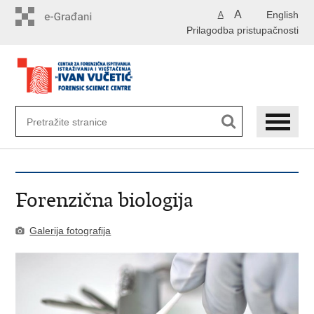
Preskoči
A
English
A
na
Prilagodba pristupačnosti
glavni
sadržaj
Forenzična biologija
Galerija fotografija