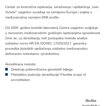
Centar za forenzična ispitivanja, istraživanja i vještačenja „Ivan
Vučetić“ uspješno surađuje sa zemljama Europe i svijeta u
međunarodnoj razmjeni DNK profila.
Od 2000. godine biološki laboratorij Centra uspješno sudjeluje
u neovisnim međunarodnim godišnjim ispitivanjima sposobnosti
čime se, uz akreditaciju svih postupaka metode analize
sukladno normi HR EN ISO/IEC 17025/2017, garantira
provedba bioloških vještačenja sukladno međunarodno
definiranim metodama i protokolima.
Akreditirana metoda:
Detekcija polimorfizama genetskih biljega
Fleksibilno područje akreditacije/ Flexible scope of
accreditation
Služba
bioloških i