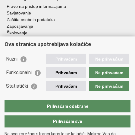
Pravo na pristup informacijama
Savjetovanje
Zaštita osobnih podataka
Zapošljavanje
Školovanje
Ova stranica upotrebljava kolačiće
Važne poveznice
Ministarstvo unutarnjih poslova
Nužni
Prihvaćam
Ne prihvaćam
Sindikati
Udruge
Funkcionalni
Prihvaćam
Ne prihvaćam
Dom zdravlja MUP-a
Policijska akademija
Statistički
Prihvaćam
Ne prihvaćam
Muzej policije
Zaklada policijske solidarnosti
Policijske uprave
Prihvaćam odabrane
Prihvaćam sve
Povratak na vrh
Copyright © 2026 Centar za forenzična ispitivanja, istraživanja i
Na ovoj mrežnoj stranci koriste se kolačići. Molimo Vas da