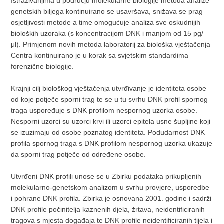
Istraživanjima u području molekularne biologije metoda analize
genetskih biljega kontinuirano se usavršava, snižava se prag
osjetljivosti metode a time omogućuje analiza sve oskudnijih
bioloških uzoraka (s koncentracijom DNK i manjom od 15 pg/
μl). Primjenom novih metoda laboratorij za biološka vještačenja
Centra kontinuirano je u korak sa svjetskim standardima
forenzične biologije.
Krajnji cilj biološkog vještačenja utvrđivanje je identiteta osobe
od koje potječe sporni trag te se u tu svrhu DNK profil spornog
traga uspoređuje s DNK profilom nespornog uzorka osobe.
Nesporni uzorci su uzorci krvi ili uzorci epitela usne šupljine koji
se izuzimaju od osobe poznatog identiteta. Podudarnost DNK
profila spornog traga s DNK profilom nespornog uzorka ukazuje
da sporni trag potječe od određene osobe.
Utvrđeni DNK profili unose se u Zbirku podataka prikupljenih
molekularno-genetskom analizom u svrhu provjere, usporedbe
i pohrane DNK profila. Zbirka je osnovana 2001. godine i sadrži
DNK profile počinitelja kaznenih djela, žrtava, neidentificiranih
tragova s mjesta događaja te DNK profile neidentificiranih tijela i