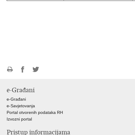
Ispiši
Podijeli
Podijeli
stranicu
na
na
e-Građani
Facebooku
Twitteru
e-Građani
e-Savjetovanja
Portal otvorenih podataka RH
Izvozni portal
Pristup informacijama