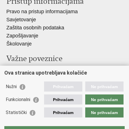
Pristup informacijama
Pravo na pristup informacijama
Savjetovanje
Zaštita osobnih podataka
Zapošljavanje
Školovanje
Važne poveznice
Ministarstvo unutarnjih poslova
Ova stranica upotrebljava kolačiće
Sindikati
Udruge
Nužni
Prihvaćam
Ne prihvaćam
Dom zdravlja MUP-a
Funkcionalni
Prihvaćam
Ne prihvaćam
Policijska akademija
Muzej policije
Statistički
Prihvaćam
Ne prihvaćam
Zaklada policijske solidarnosti
Policijske uprave