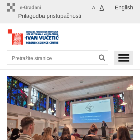
Preskoči
A
English
A
na
Prilagodba pristupačnosti
glavni
sadržaj